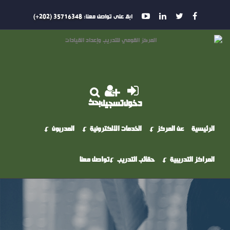
ابق على تواصل معنا:
35716348 (202+)
بحث
دخول
تسجيل
الرئيسية
عن المركز
الخدمات الالكترونية
المدربون
المراكز التدريبية
حقائب التدريب
تواصل معنا