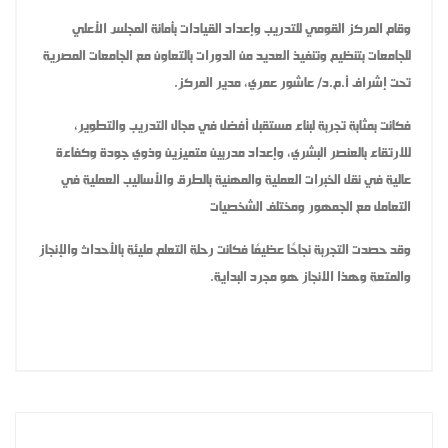
وقام المركز القومي للتدريب وإعداد القيادات بأمانة المجلس الأعلي
للجامعات بتنظيم وتنفيذ العديد من الدورات بالتعاون مع الجامعات المصرية
تحت إشراف أ.م.د/ عاشور عمري، مدير المركز.
فكانت بمثابة تجربة لبناء مستقبل أفضل في مجال التدريب والتطوير،
للارتقاء بالعنصر البشري، وإعداد مدربين متميزين وذوي جودة وكفاءة
عالية في نقل الخبرات العملية والمهنية بالطرق والأساليب العملية في
التعامل مع الجمهور ومختلف الشخصيات
وقد حصدت التجربة نجاحًا عظيمًا فكانت رحلة التعلم مليئة بالأحداث والإنجاز
والمتعة وهذا الانجاز هو مجرد البداية.