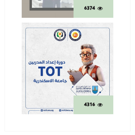
6374
4316