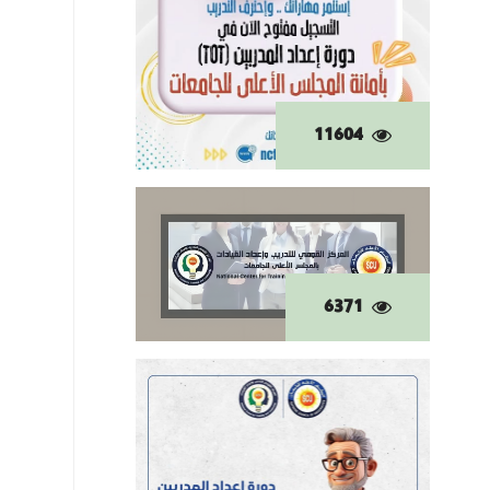
11604
6371