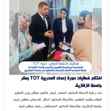
افتتاح فعاليات دورة إعداد المدربين TOT بمقر
جامعة الزقازيق
تحت رعاية الاستاذ الدكتور #محمد_أيمن_عاشور معالي وزير التعليم
العالى والبحث العلمي، والاستاذ الدكتور #خالد_الدرندلي معالي رئيس
جامعة الزقازيق، والاستاذ الدكتور #مصطفى_رفعت معالي أمين