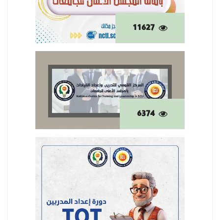
11627
6374