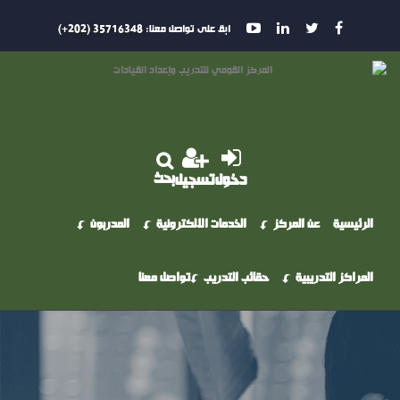
ابق على تواصل معنا:
35716348 (202+)
بحث
دخول
تسجيل
الرئيسية
عن المركز
الخدمات الالكترونية
المدربون
المراكز التدريبية
حقائب التدريب
تواصل معنا