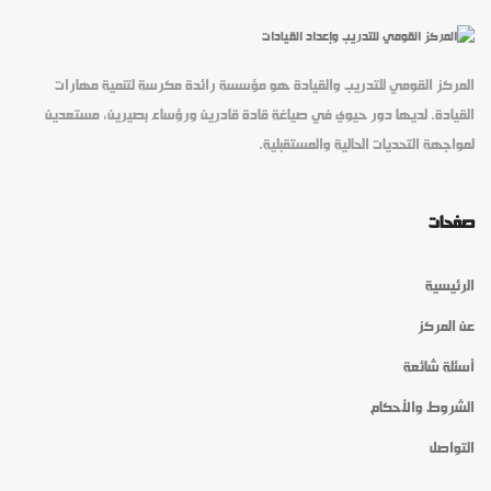
المركز القومي للتدريب والقيادة هو مؤسسة رائدة مكرسة لتنمية مهارات
القيادة. لديها دور حيوي في صياغة قادة قادرين ورؤساء بصيرين، مستعدين
لمواجهة التحديات الحالية والمستقبلية.
صفحات
الرئيسية
عن المركز
أسئلة شائعة
الشروط والأحكام
التواصل