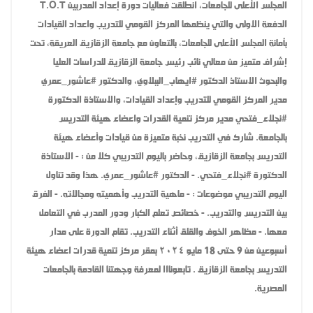
المجلس الأعلى للجامعات، انطلقت فعاليات دورة إعداد المدربين T.O.T
الدفعة الاولى والتي ينظمها المركز القومي للتدريب واعداد القيادات
بأمانة المجلس الأعلى للجامعات، بالتعاون مع جامعة الزقازيق العريقة، تحت
إشراف متميز من معالي نائب رئيس جامعة الزقازيق للدراسات العليا
والبحوث الاستاذ الدكتور #ايهاب_الببلاوي، والدكتور #عاشور_عمري
مدير المركز القومي للتدريب وإعداد القيادات، والاستاذة الدكتورة
#نجلاء_فتحي مدير مركز تنمية القدرات واعضاء هيئة التدريس
بالجامعة. شارك في التدريب نخبة متميزة من قيادات وأعضاء هيئة
التدريس بجامعة الزقازيق، وحاضر باليوم التدريبي كلا من : - الاستاذة
الدكتورة #نجلاء_فتحي. - الدكتور #عاشور_عمري. هذا وقد تناول
اليوم التدريبي موضوعات : - ماهية التدريب وأهميته ومجالاته. - الفرق
بين التدريس والتدريب. - خصائص تعلم الكبار ودور المدرب في التعامل
معها. - مظاهر الخوف والقلق أثناء التدريب. تقام الدورة على مدار
أسبوعين من 9 حتى 18 مايو ٢٠٢٤ بمقر مركز تنمية قدرات اعضاء هيئة
التدريس بجامعة الزقازيق . تابعونااا لمعرفة وجهتنا القادمة بالجامعات
المصرية.