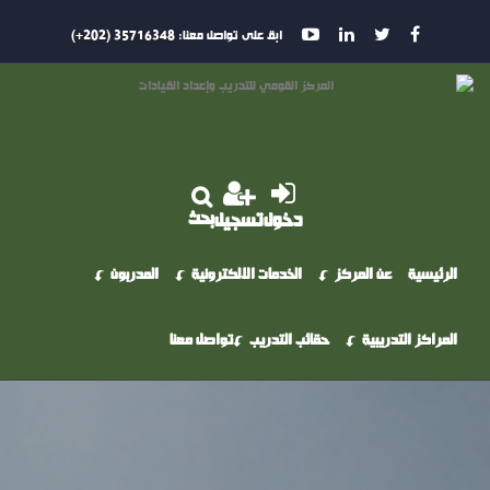
ابق على تواصل معنا:
35716348 (202+)
بحث
دخول
تسجيل
الرئيسية
عن المركز
الخدمات الالكترونية
المدربون
المراكز التدريبية
حقائب التدريب
تواصل معنا