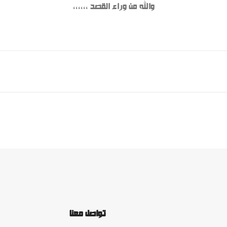
والله من وراء القصد ،،،،،،
تواصل معنا