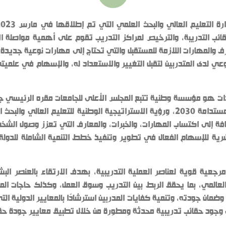
الحقائب التدريبة، والترخيص لمراكز التدريب تقوم على أهمية مواصلة 
لمعارف والمهارات اللازمة للمستقبل والتي تحتاج إلى مهارات نوعية جديد
وعي لدى المتدربين لتقبل التغيير والاستعداد له، والإسهام في علمي
ادات هو مؤسسة وطنية تتبع المجلس الأعلى للجامعات مقره الرئيسي 
ورسالة واضحة لتحقيق رؤية مصر للتنمية المستدامة 2030، ورؤية الاستراتيجية الوطن
فة إلى اكتساب المهارات، والخبرات، والمعارف التي تعزز وصول الشخ
بشرية للإسهام الفعال في تطوير وتنفيذ خطط التنمية الشاملة للدولة
جعية قوية لعناصر العملية التدريبية، بهدف الارتقاء بالعنصر البش
لعالمي، بما يحقق الربط بين التدريب وسوق العمل، وكذلك حاجات المج
وضمان جودته، وتنمية كفايات المدربين استرشادًا بالمعايير الدولية ال
 وجود حقائب تدريبية محدثة ومطورة من خلال تطبيق معايير جودة حقائب