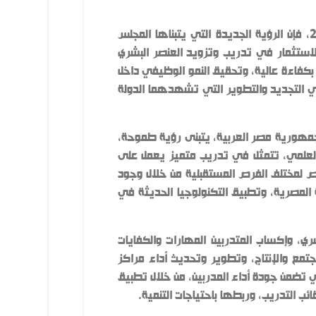
انطلاقًا من الاستراتيجية الوطنية لوزارة التعليم العالي والبحث العلمي التي تم إطلاقها في مارس 2023، فإن الرؤية الجديدة التي يتبناها المجلس
الاستثمار في تدريب وتزويد العنصر البشري
ة بكفاءة عالية، وتحقيق النمو الوظيفي داخل
تي التجديد والتطوير التي تشهدهما الدولة
جمهورية مصر العربية، يتبنى رؤية طموحة،
ية للتعليم العالي والبحث العلمي، تتمثل في تدريب متميز يعمل على
ص لمختلف الفرص المستقبلية من خلال وجود
 المصرية، وتطبيق التكنولوجيا الحديثة في
ري، وإكساب المتدربين المهارات والكفايات
تمع والإنتاج، وتطوير وتحديث أداء مراكز
تي تضمن جودة أداء المدربين، من خلال تطبيق
 التدريب، وربطها باحتياجات التنمية.