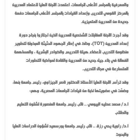
والمعرفية بالمجلس الأعلى للجامعات، اعتمدت اللجنة العليا لاعتماد المدربين
بالمركز القومي للتدريب وإعداد القيادات بالمجلس الأعلى للجامعات دفعة
جديدة من المدربين المتميزين
.
وقد أجرت اللجنة المقابلات الشخصية للمدربين الذين اجتازوا بنجاح دورة
إعداد المدربين
(TOT)
، وذلك في إطار الجهود الحثيثة المبذولة لتطوير
منظومة التدريب لأعضاء هيئة التدريس والكوادر البشرية ، والمساهمة
الفعالة في بناء جيل جديد من المدربين والقادة لمواكبة التطورات
المتسارعة في مجال التدريب
.
وقد ترأس اللجنة العليا الأستاذ الدكتور ناصر الجيزاوي، رئيس جامعة بنها،
وضمّت في عضويتها نخبة من قيادات الجامعات المصرية، وهم
:
ا.د / محمد عطيه البيومي .. نائب رئيس جامعة المنصورة لشئون التعليم
والطلاب
ا.د/ راوية يحي رزق .. نائب رئيس جامعة بورسعيد لشؤون الدراسات العليا
والبحوث