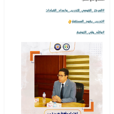
#المركز_القومي_للتدريب_واعداد_القيادات
#تدريب_يقود_المستقبل
#والله_ولي_التوفيق