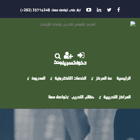
ابق على تواصل معنا:
35716348 (202+)
بحث
دخول
تسجيل
الرئيسية
عن المركز
الخدمات الالكترونية
المدربون
المراكز التدريبية
حقائب التدريب
تواصل معنا