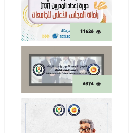
11626
6374