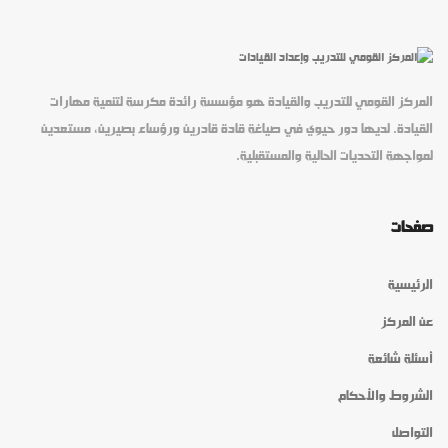
المركز القومي للتدريب والقيادة هو مؤسسة رائدة مكرسة لتنمية مهارات
القيادة. لديها دور حيوي في صياغة قادة قادرين ورؤساء بصيرين، مستعدين
لمواجهة التحديات الحالية والمستقبلية.
صفحات
الرئيسية
عن المركز
أسئلة شائعة
الشروط والأحكام
التواصل