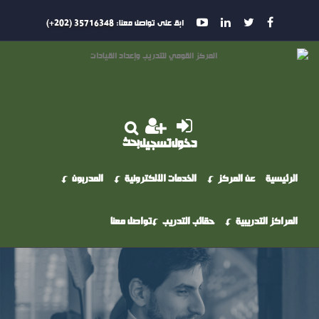
ابق على تواصل معنا:
35716348 (202+)
بحث
دخول
تسجيل
الرئيسية
عن المركز
الخدمات الالكترونية
المدربون
المراكز التدريبية
حقائب التدريب
تواصل معنا