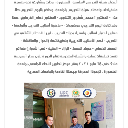
أعضاء هيئة التدريس #بجامعة_المنصورة ، وذلك بمشاركة نخبة متميزة
من قيادات وأعضاء هيئة التدريس بالجامعة. وحاضر باليوم التدريبي كلا
من : - الدكتور #محمد_شكري_التلاوي. - الدكتور #طه_الفرماوي. هذا
وقد تناول اليوم التدريبي موضوعات : - ماهية أساليب التدريب وأنواعها -
معايير اختيار أساليب واستراتيجيات التدريب - أبرز الأخطاء الشائعة في
التدريب - أهم الأساليب التدريبية وتطبيقاتها: (الحوار والمناقشة -
العصف الذهني - حوض السمك - البازل – الطنين - لعب الأدوار) كما تم
تنفيذ تطبيقات عملية وانشطة للمتدربين تقام الدورة على مدار أسبوعين
من 9 حتى 18 مايو ٢٠٢٤ بمقر مركز تطوير الأداء الجامعى بجامعة
المنصورة . تابعونااا لمعرفة وجهتنا القادمة بالجامعات المصرية