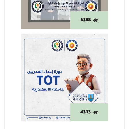
6368
4313