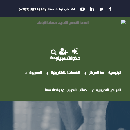
ابق على تواصل معنا:
35716348 (202+)
بحث
دخول
تسجيل
الرئيسية
عن المركز
الخدمات الالكترونية
المدربون
المراكز التدريبية
حقائب التدريب
تواصل معنا