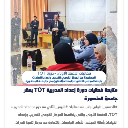
متابعة فعاليات دورة إعداد المدربين TOT بمقر
جامعة المنصورة
#الدفعة_الأولى جانب من فعاليات #اليوم_الثاني من دورة إعداد المدربين
TOT، الدفعة الأولى والتي ينظمها المركز القومي للتدريب وإعداد
القيادات بأمانة المجلس الأعلى للجامعات، بالتعاون مع مركز تنمية قدرات