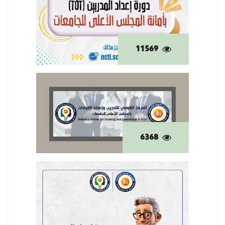
11569
6368