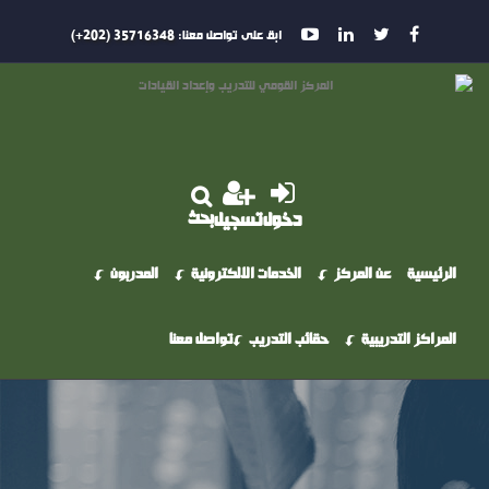
ابق على تواصل معنا:
35716348 (202+)
بحث
دخول
تسجيل
الرئيسية
عن المركز
الخدمات الالكترونية
المدربون
المراكز التدريبية
حقائب التدريب
تواصل معنا