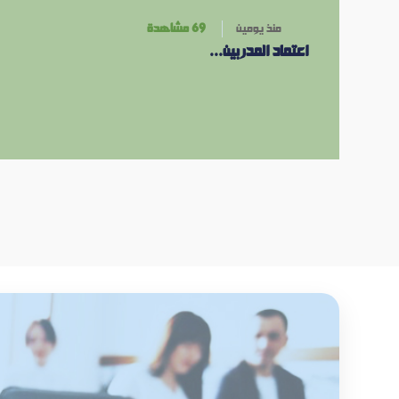
منذ يومين
69 مشاهدة
اعتماد المدربين...