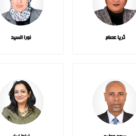
ثريا عصام
نورا السيد