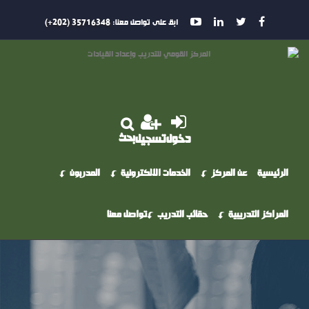
ابق على تواصل معنا:
35716348 (202+)
بحث
دخول
تسجيل
الرئيسية
عن المركز
الخدمات الالكترونية
المدربون
المراكز التدريبية
حقائب التدريب
تواصل معنا