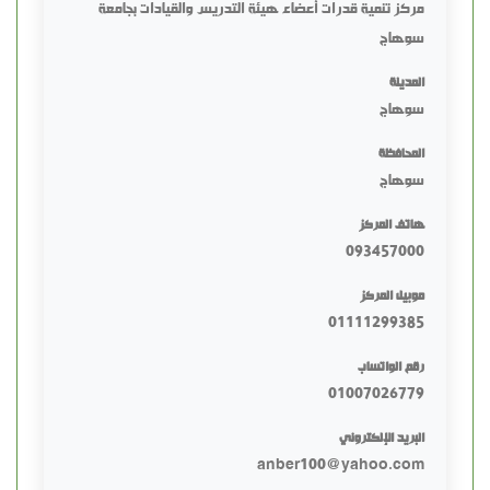
مركز تنمية قدرات أعضاء هيئة التدريس والقيادات بجامعة
سوهاج
المدينة
سوهاج
المحافظة
سوهاج
هاتف المركز
093457000
موبيل المركز
01111299385
رقم الواتساب
01007026779
البريد الإلكتروني
anber100@yahoo.com