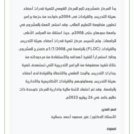
بدأ المركز كمشروع تابع للمركز القومي لتنمية قدرات أعضاء
هيئة التدريس والقيادات فى 2004م كواحد من حزمة برامج
تطوير منظومة التعليم العالى، وقد استمر العمل بالمشروع في
جامعة سوهاج حتى 2008م، حيث استقل عن المجلس الأعلى
للجامعات، وتم تأسيس مركز تنمية قدرات أعضاء هيئة التدريس
والقيادات (FLDC) بالجامعة في 1/7/2008م كمخرج للمشروع،
وذلك استمراراً لتنفيذ أهدافه والاستفادة من مردوداته من
خلال تنفيذ مصفوفة من البرامج التدريبية التي تستهدف تنمية
جدارات التدريس والبحث العلمي والاتصال والقيادة لدى أعضاء
هيئة التدريس ومعاونوهم والقيادات الأكاديمية والادارية
بالجامعة. وقد تم اعتماد لائحة مالية وادارية للمركز كوحدة ذات
طابع خاص في 26 يوليو 2023م.
اسم المدير
الأستاذ الدكتور/ عنبر محمود أحمد حسانين
العنوان