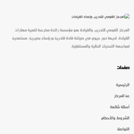
المركز القومي للتدريب والقيادة هو مؤسسة رائدة مكرسة لتنمية مهارات
القيادة. لديها دور حيوي في صياغة قادة قادرين ورؤساء بصيرين، مستعدين
لمواجهة التحديات الحالية والمستقبلية.
صفحات
الرئيسية
عن المركز
أسئلة شائعة
الشروط والأحكام
التواصل