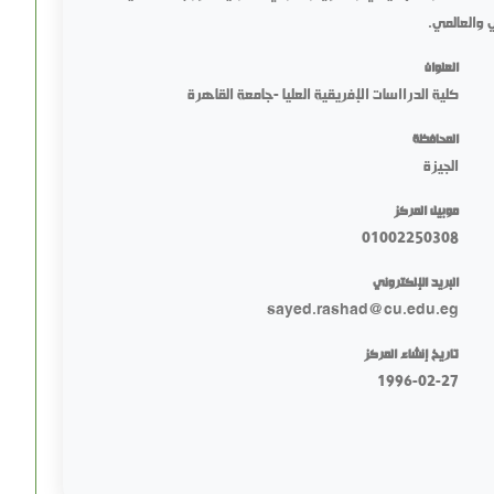
 والعالمي.
العنوان
كلية الدرااسات الإفريقية العليا -جامعة القاهرة
المحافظة
الجيزة
موبيل المركز
01002250308
البريد الإلكتروني
sayed.rashad@cu.edu.eg
تاريخ إنشاء المركز
1996-02-27