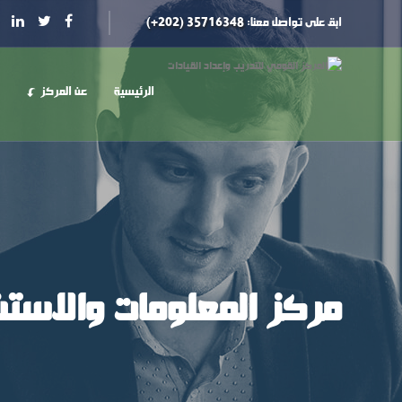
ابق على تواصل معنا:
35716348 (202+)
الرئيسية
عن المركز
مركز المعلومات والاستشارا