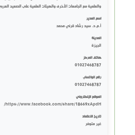
والعلمية مع الجامعات الأخرى والهيئات العلمية على الصعيد العربي
اسم المدير
أ.م.د. سيد رشاد قرني محمد
المدينة
الجيزة
هاتف المركز
01027468787
رقم الواتساب
01027468787
الموقع الإلكتروني
https://www.facebook.com/share/18669xApdH/
تاريخ الاعتماد
غير متوفر