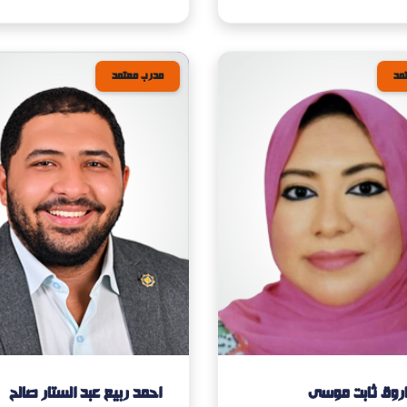
مد
مدرب معتمد
اروق ثابت موسى
احمد ربيع عبد الستار صالح