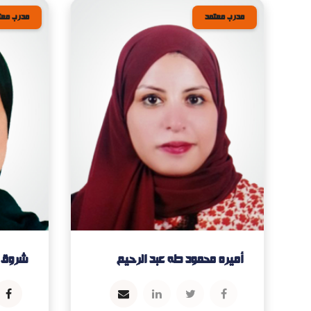
مدرب معتمد
مدرب معت
أميره محمود طه عبد الرحيم
شروق أ