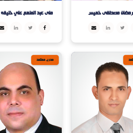
رمضان مصطفى خميس
منى عبد المنعم علي خليفه
مد
مدرب معتمد