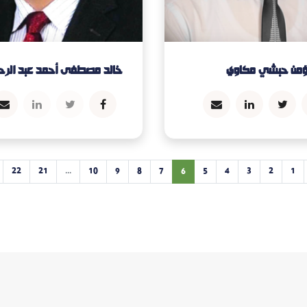
ؤمن حبشي مكاوي
خالد مصطفى أحمد عبد الرح
22
21
...
10
9
8
7
6
5
4
3
2
1