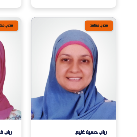
مدرب معتمد
مدرب معت
رباب حسين غنيم
رباب ف