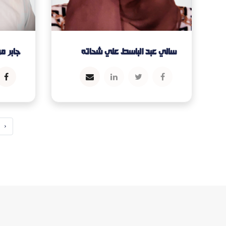
سالي عبد الباسط علي شحاته
جابر م
‹