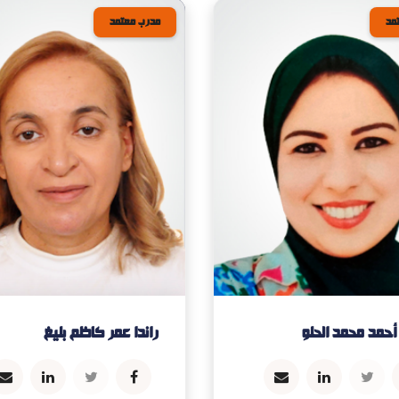
مد
مدرب معتمد
حمد محمد الحلو
راندا عمر كاظم بليغ