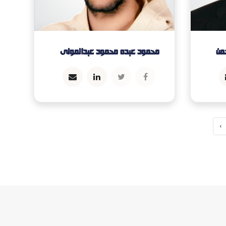
من
محمود عبده محمود عبدالمولى
›