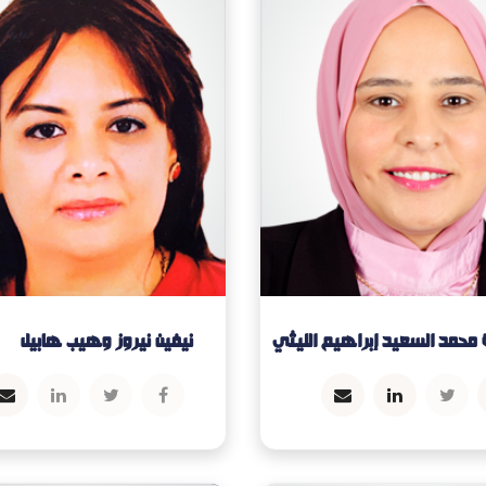
محمد السعيد إبراهيم الليثي
نيفين نيروز وهيب هابيل