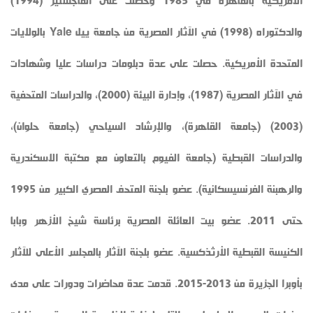
الأمريكية بالقاهرة في 1985 وحصلت على الماجستير (1994)
والدكتوراه (1998) في الآثار المصرية من جامعة ييل Yale بالولايات
المتحدة الأمريكية. حصلت على عدة دبلومات دراسات عليا وشهادات
في الآثار المصرية (1987)، وإدارة البيئة (2000)، والدراسات المتحفية
(2003) (جامعة القاهرة)، والإرشاد السياحي (جامعة حلوان)،
والدراسات القبطية (جامعة الفيوم بالتعاون مع مكتبة الاسكندرية
والرهبنة الفرنسيسكانية). عضو بلجنة المتحف المصري الكبير من 1995
حتى 2011. عضو بيت العائلة المصرية برئاسة شيخ الأزهر وبابا
الكنيسة القبطية الأرثذكسية. عضو بلجنة الآثار بالمجلس الأعلى للآثار
بأوبرا الجزيرة من 2013-2015. قدمت عدة محاضرات ودورات على مدى