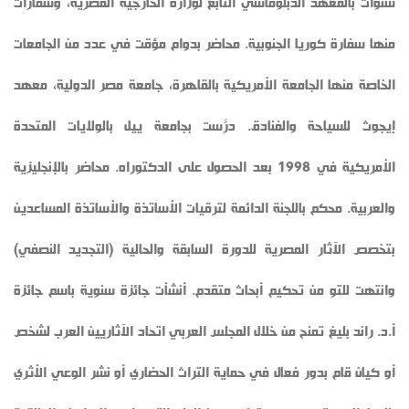
سنوات بالمعهد الدبلوماسي التابع لوزارة الخارجية المصرية، وسفارات
منها سفارة كوريا الجنوبية. محاضر بدوام مؤقت في عدد من الجامعات
الخاصة منها الجامعة الأمريكية بالقاهرة، جامعة مصر الدولية، معهد
إيجوث للسياحة والفنادق. درَّست بجامعة ييل بالولايات المتحدة
الأمريكية في 1998 بعد الحصول على الدكتوراه. محاضر بالإنجليزية
والعربية. محكم باللجنة الدائمة لترقيات الأساتذة والأساتذة المساعدين
بتخصص الآثار المصرية للدورة السابقة والحالية (التجديد النصفي)
وانتهت للتو من تحكيم أبحاث متقدم. أنشأت جائزة سنوية باسم جائزة
أ.د. راند بليغ تمنح من خلال المجلس العربي اتحاد الآثاريين العرب لشخص
أو كيان قام بدور فعال في حماية التراث الحضاري أو نشر الوعي الأثري