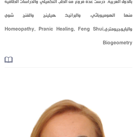
بالدول العربية. درست عدة فروع من الطب التكميلي والدراسات الطاقية
منها الهوميوباثي، والبرانيك هيلينج والفنج شوي
والبايوجيومتريHomeopathy, Pranic Healing, Feng Shui,
Biogeometry