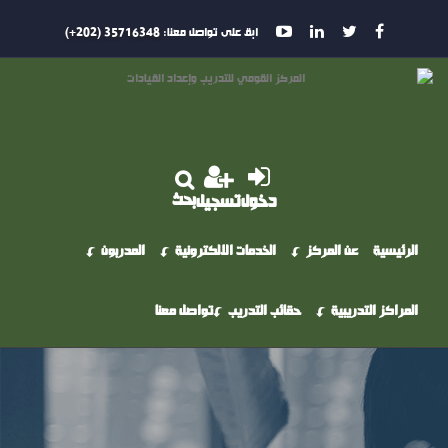
ابق على تواصل معنا:
35716348 (202+)
بحث
دخول
تسجيل
الرئيسية
عن المركز
الخدمات الالكترونية
المدربون
المراكز التدريبية
حقائب التدريب
تواصل معنا