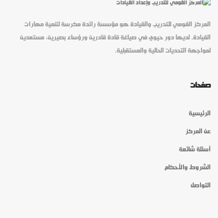
المركز القومي للتدريب والقيادة هو مؤسسة رائدة مكرسة لتنمية مهارات
القيادة. لديها دور حيوي في صياغة قادة قادرين ورؤساء بصيرين، مستعدين
لمواجهة التحديات الحالية والمستقبلية.
صفحات
الرئيسية
عن المركز
أسئلة شائعة
الشروط والأحكام
التواصل