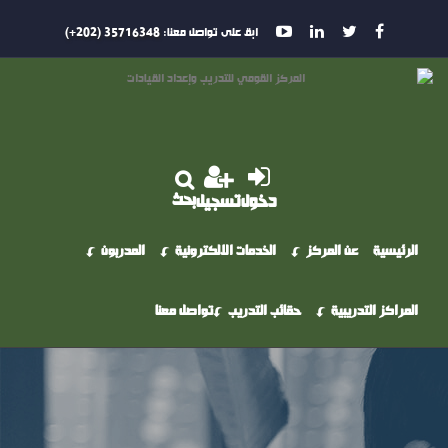
ابق على تواصل معنا:
35716348 (202+)
بحث
دخول
تسجيل
الرئيسية
عن المركز
الخدمات الالكترونية
المدربون
المراكز التدريبية
حقائب التدريب
تواصل معنا