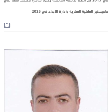
في 2015 ثم التحق بجامعة العاصمة (حلون سابقًا) وحصلت منها علي
ماجيستير الملكية الفكرية وادارة الابداع في 2025