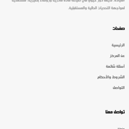
القيادة. لديها دور حيوي في صياغة قادة قادرين ورؤساء بصيرين، مستعدين
لمواجهة التحديات الحالية والمستقبلية.
صفحات
الرئيسية
عن المركز
أسئلة شائعة
الشروط والأحكام
التواصل
تواصل معنا