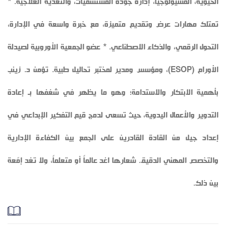
الحيوية، الفسيولوجيا، إدارة جودة المستشفيات، والتغذية العلاجية. *
تمتلك مهارات عرض وتقديم متميزة، مع خبرة واسعة في الإدارة،
التحول الرقمي، والذكاء الاصطناعي. * عضو الجمعية الأوروبية لصيدلة
الأورام (ESOP)، ومؤسس ومدير لمختبر تحاليل طبية. تؤمن د. زينب
بأهمية الابتكار والاستدامة؛ وهو ما يظهر في شغفها بـ إعادة
التدوير والأعمال اليدوية، حيث تسعى لدمج قيم التفكير الإبداعي في
إعداد جيل من القادة القادرين على الجمع بين الكفاءة الإدارية
والتخصص المهني الدقيق. شعارها اغد عالماً أو متعلماً، ولا تغد إمّعة
بين ذلك.