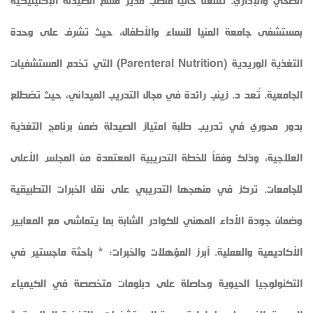
الصحي والإداري. تشغل حالياً منصب مدير قسم الصيدلة الإكلينيكية
بمستشفى جامعة المنيا للنساء والأطفال، حيث تشرف على وحدة
التغذية الوريدية (Parenteral Nutrition) التي تخدم المستشفيات
الجامعية. تُعد د. زينب رائدة في مجال التدريب الميداني، حيث تضطلع
بدور محوري في تدريب طلبة امتياز الصيدلة ضمن برنامج التغذية
العلاجية، وذلك وفقاً للخطة التدريبية المعتمدة من المجلس الأعلى
للجامعات. تركز في منهجها التدريبي على نقل الخبرات التطبيقية
وضمان جودة الأداء المهني للكوادر الشابة بما يتماشى مع المعايير
الأكاديمية والعملية. أبرز المؤهلات والخبرات: * باحثة ماجستير في
التكنولوجيا الحيوية وحاصلة على دبلومات متخصصة في الكيمياء