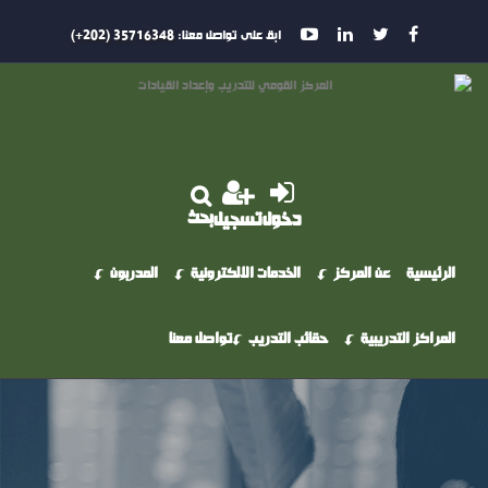
ابق على تواصل معنا:
35716348 (202+)
بحث
دخول
تسجيل
الرئيسية
عن المركز
الخدمات الالكترونية
المدربون
المراكز التدريبية
حقائب التدريب
تواصل معنا