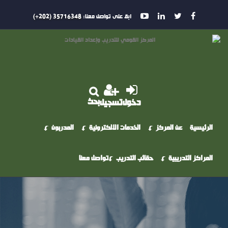
ابق على تواصل معنا:
35716348 (202+)
بحث
دخول
تسجيل
الرئيسية
عن المركز
الخدمات الالكترونية
المدربون
المراكز التدريبية
حقائب التدريب
تواصل معنا