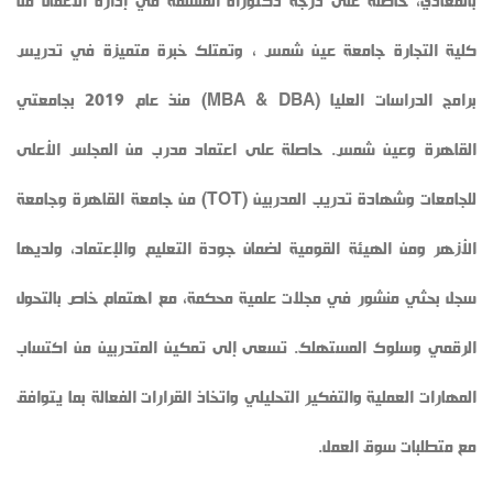
بالمعادي، حاصلة على درجة دكتوراة الفلسفة في إدارة الأعمال من
كلية التجارة جامعة عين شمس ، وتمتلك خبرة متميزة في تدريس
برامج الدراسات العليا (MBA & DBA) منذ عام 2019 بجامعتي
القاهرة وعين شمس. حاصلة على اعتماد مدرب من المجلس الأعلى
للجامعات وشهادة تدريب المدربين (TOT) من جامعة القاهرة وجامعة
الأزهر ومن الهيئة القومية لضمان جودة التعليم والإعتماد، ولديها
سجل بحثي منشور في مجلات علمية محكمة، مع اهتمام خاص بالتحول
الرقمي وسلوك المستهلك. تسعى إلى تمكين المتدربين من اكتساب
المهارات العملية والتفكير التحليلي واتخاذ القرارات الفعالة بما يتوافق
مع متطلبات سوق العمل.