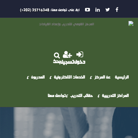
ابق على تواصل معنا:
35716348 (202+)
بحث
دخول
تسجيل
الرئيسية
عن المركز
الخدمات الالكترونية
المدربون
المراكز التدريبية
حقائب التدريب
تواصل معنا