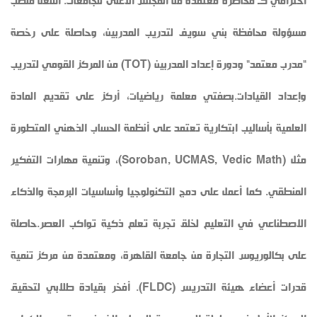
احترافي كـ محاضرة معتمدة من المجلس الأعلى للجامعات. أشغل منصب
مسؤولة محافظة بني سويف لتدريب المدربين، وحاصلة على رخصة
"مدرب معتمد" ودورة إعداد المدربين (TOT) من المركز القومي لتدريب
وإعداد القيادات. ​بصفتي معلمة رياضيات، أركز على تقديم المادة
العلمية بأساليب ابتكارية تعتمد على أنظمة الحساب الذهني المتطورة
مثل (Soroban, UCMAS, Vedic Math)، وتنمية مهارات التفكير
المنطقي. كما أعمل على دمج التكنولوجيا وأساسيات البرمجة والذكاء
الاصطناعي في التعليم لخلق تجربة تعلم ذكية تواكب العصر. ​حاصلة
على بكالوريوس التجارة من جامعة القاهرة، ومعتمدة من مركز تنمية
قدرات أعضاء هيئة التدريس (FLDC). أفخر بقيادة طلابي لتحقيق