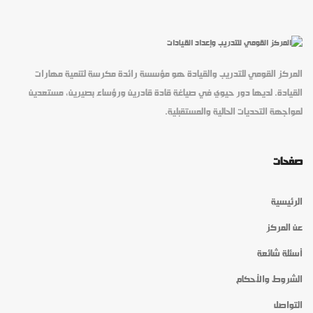
المركز القومي للتدريب والقيادة هو مؤسسة رائدة مكرسة لتنمية مهارات
القيادة. لديها دور حيوي في صياغة قادة قادرين ورؤساء بصيرين، مستعدين
لمواجهة التحديات الحالية والمستقبلية.
صفحات
الرئيسية
عن المركز
أسئلة شائعة
الشروط والأحكام
التواصل